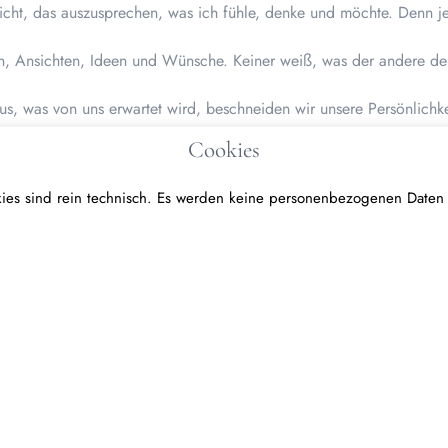
licht, das auszusprechen, was ich fühle, denke und möchte. Denn j
en, Ansichten, Ideen und Wünsche. Keiner weiß, was der andere denk
s, was von uns erwartet wird, beschneiden wir unsere Persönlichkei
Cookies
ewinnt die Welt an Vielfältigkeit, entwickelt sich fort, macht neue 
ies sind rein technisch. Es werden keine personenbezogenen Date
ll auf der Stelle. Kommunikation ist ausgesprochen wichtig.
d nicht etwas anderes vorzutäuschen. Ich darf ich selbst sein, dar