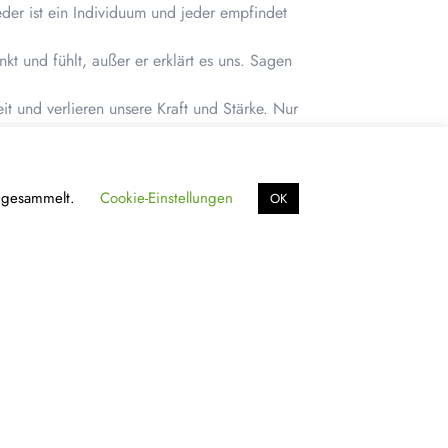
eder ist ein Individuum und jeder empfindet
t und fühlt, außer er erklärt es uns. Sagen
t und verlieren unsere Kraft und Stärke. Nur
Entdeckungen, ist kreativ. Sagt jeder nur das,
n gesammelt.
Cookie-Einstellungen
OK
f mich selbst verwirklichen, was Lebensfreude