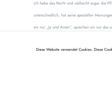
ich habe das Recht und vielleicht sogar die Pf
unterschiedlich, hat seine speziellen Meinung
wir nur „Ja und Amen“, sprechen wir nur das au
wenn jeder ausspricht, was er fühlt und denkt g
Diese Website verwendet Cookies. Diese Cook
was von ihm erwartet wird, tritt die Welt schne
Bin ich ich?
Die Freiheit zu meinen Gefühlen zu stehen – un
und Schaffenskraft gibt.
Was brauche ich?