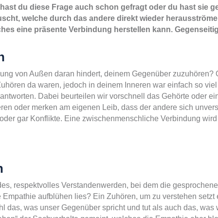
h hast du diese Frage auch schon gefragt oder du hast sie
auscht, welche durch das andere direkt wieder herausstr
lches eine präsente Verbindung herstellen kann. Gegenseit
n
enkung von Außen daran hindert, deinem Gegenüber zuzuhören?
hören da waren, jedoch in deinem Inneren war einfach so viel l
 antworten. Dabei beurteilen wir vorschnell das Gehörte oder e
ren oder merken am eigenen Leib, dass der andere sich unverst
der gar Konflikte. Eine zwischenmenschliche Verbindung wird
n
ndes, respektvolles Verstandenwerden, bei dem die gesprochene
Empathie aufblühen lies? Ein Zuhören, um zu verstehen setzt 
hl das, was unser Gegenüber spricht und tut als auch das, was 